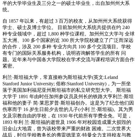
半的大学毕业生及三分之一的硕士毕业生，出自加州州大系
统。
自 1857 年以来，有超过 3 百万的校友，从加州州大系统获得
学士、硕士及博士学位。 目前加州州大系统共提供在约 240
种专业领域中，超过 1,800 种学位课程。加州州立大学与 全球
五大洲、100 多个国家的近 300 所大学院校建立了广泛而深远
的合作，涉及 200 多种 专业方向共 100 多个交流项目。学校
有专门的国际关系服务机构，说明咨询解答学生的所有 问
题。近年来与中国各大学院校在学术交流与课程培训方面合作
紧密。
利兰·斯坦福大学，常直接称为斯坦福大学(英文:Leland
Stanford Junior University; 俗称:Stanford University)，为一所坐
落于美国加利福尼亚州斯坦福市的私立研究型大学。 斯坦福
大学于 1891 年由时任加州参议员及州长的铁路大亨利兰·斯坦
福和他的妻子 简·莱思罗普·斯坦福创办。这是为了纪念他们因
伤寒而于 16 岁生日前夕去世的儿子(小利 兰·斯坦福)。其为男
女及宗教自由的学校，在 1930 年代前所有学费全免。可是，
1893 年利 兰·斯坦福的逝世及 1906 年对校园造成重大损毁的
旧金山大地震，曾为该校带来严重的财政 困难。二次世界大
战后，时任学校教务长的弗雷德里克·特曼全力支持校友与教