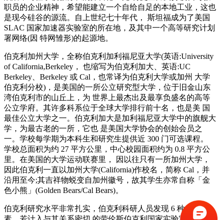
职员的企业精神，希望能建立一个自给自足的本地工业，这也
是现今硅谷的源流。自上世纪七十年代， 斯坦福成为了美国
SLAC 国家加速器实验室的所在地，及其中一个高等研究计划
署网络(因 特网雏形)的起源地。
伯克利加州大学，全称伯克利加利福尼亚大学(英语:University
of California,Berkeley， 也缩写为伯克利加大、英语:UC
Berkeley、Berkeley 或 Cal，也常译为伯克利大学或加州 大学
伯克利分校)，是美国的一所公立研究型大学，位于旧金山东
湾伯克利市的山丘上，为 世界上最杰出及最享负盛名的高等
公立学府。其许多科系位于全球大学排行前十名，也是美 国
最佳公立大学之一。伯克利加大是加利福尼亚大学中的旗舰大
学，为最古老的一所，它也 是美国大学协会的创始会员之
一。学校每学期为本科生和研究生提供近 300 门可选课程。
学校总面积为约 27 平方公里，中心校园面积约为 0.8 平方公
里。在美国的大学运动联赛里， 因以往只有一所加州大学，
因此伯克利一直以加州大学(California)作校名，简称 Cal，并
沿用至今;其吉祥物蜕变自加州徽号，故其学生亦常自称「金
色小熊」(Golden Bears/Cal Bears)。
伯克利研究水平非常扎实，伯克利科研人员发现 6 种化学元
素，若计入与其关系密切 的劳伦斯伯克利国家实验室更多达